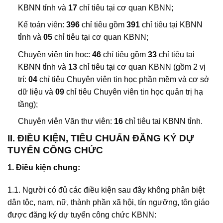
KBNN tỉnh và
17
chỉ tiêu tại cơ quan KBNN;
Kế toán viên:
396
chỉ tiêu gồm
391
chỉ tiêu tại KBNN
tỉnh và
05
chỉ tiêu tại cơ quan KBNN;
Chuyên viên tin học:
46
chỉ tiêu gồm
33
chỉ tiêu tại
KBNN tỉnh và
13
chỉ tiêu tại cơ quan KBNN (gồm 2 vị
trí:
04
chỉ tiêu Chuyên viên tin học phần mềm và cơ sở
dữ liệu và
09
chỉ tiêu Chuyên viên tin học quản trị hạ
tầng);
Chuyên viên Văn thư viên:
16
chỉ tiêu tai KBNN tỉnh.
II. ĐIỀU KIỆN, TIÊU CHUẨN ĐĂNG KÝ DỰ
TUYỂN CÔNG CHỨC
1. Điều kiện chung:
1.1. Người có đủ các điều kiện sau đây không phân biệt
dân tộc, nam, nữ, thành phần xã hội, tín ngưỡng, tôn giáo
được đăng ký dự tuyển công chức KBNN: