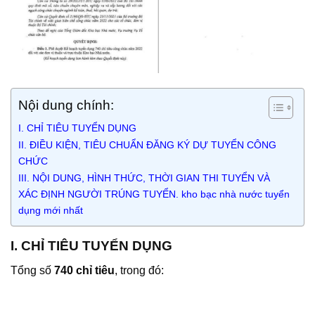
Nội dung chính:
I. CHỈ TIÊU TUYỂN DỤNG
II. ĐIỀU KIỆN, TIÊU CHUẨN ĐĂNG KÝ DỰ TUYỂN CÔNG
CHỨC
III. NỘI DUNG, HÌNH THỨC, THỜI GIAN THI TUYỂN VÀ
XÁC ĐỊNH NGƯỜI TRÚNG TUYỂN. kho bạc nhà nước tuyển
dụng mới nhất
I. CHỈ TIÊU TUYỂN DỤNG
Tổng số
740 chỉ tiêu
, trong đó: