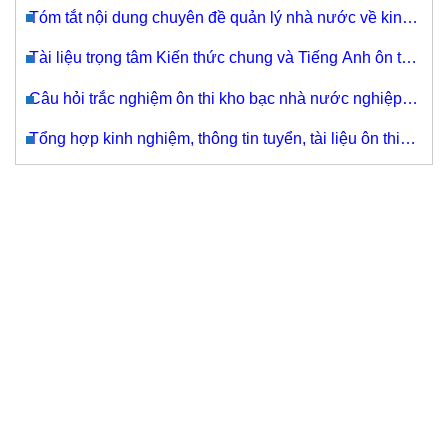
đề 2
Tóm tắt nội dung chuyên đề quản lý nhà nước về kinh
tế (rất quan trọng)- thi công chức thuế vòng 2 +kho bạc
Tài liệu trọng tâm Kiến thức chung và Tiếng Anh ôn thi
Kho bạc 2021
Câu hỏi trắc nghiệm ôn thi kho bạc nhà nước nghiệp
vụ kế toán
Tổng hợp kinh nghiệm, thông tin tuyển, tài liệu ôn thi
công chức thuế, kho bạc nhà nước 2017