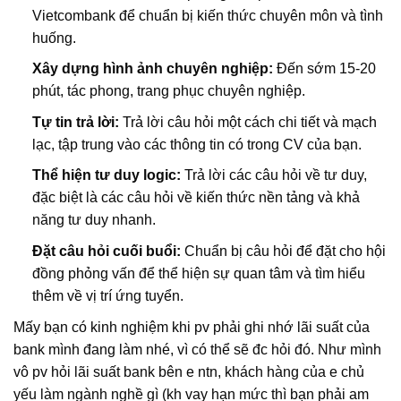
Vietcombank để chuẩn bị kiến thức chuyên môn và tình
huống.
Xây dựng hình ảnh chuyên nghiệp:
Đến sớm 15-20
phút, tác phong, trang phục chuyên nghiệp.
Tự tin trả lời:
Trả lời câu hỏi một cách chi tiết và mạch
lạc, tập trung vào các thông tin có trong CV của bạn.
Thể hiện tư duy logic:
Trả lời các câu hỏi về tư duy,
đặc biệt là các câu hỏi về kiến thức nền tảng và khả
năng tư duy nhanh.
Đặt câu hỏi cuối buổi:
Chuẩn bị câu hỏi để đặt cho hội
đồng phỏng vấn để thể hiện sự quan tâm và tìm hiểu
thêm về vị trí ứng tuyển.
Mấy bạn có kinh nghiệm khi pv phải ghi nhớ lãi suất của
bank mình đang làm nhé, vì có thể sẽ đc hỏi đó. Như mình
vô pv hỏi lãi suất bank bên e ntn, khách hàng của e chủ
yếu làm ngành nghề gì (kh vay hạn mức thì bạn phải am