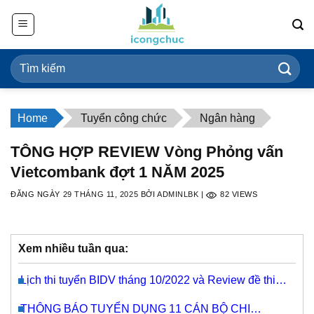
Bỏ
qua
nội
dung
Home
Tuyển công chức
Ngân hàng
TÔNG HỢP REVIEW Vòng Phỏng vấn
Vietcombank đợt 1 NĂM 2025
ĐĂNG NGÀY
29 THÁNG 11, 2025
BỞI
ADMINLBK
|
82
VIEWS
Xem nhiều tuần qua:
Lịch thi tuyển BIDV tháng 10/2022 và Review đề thi
đợt 1/2022
THÔNG BÁO TUYỂN DỤNG 11 CÁN BỘ CHI