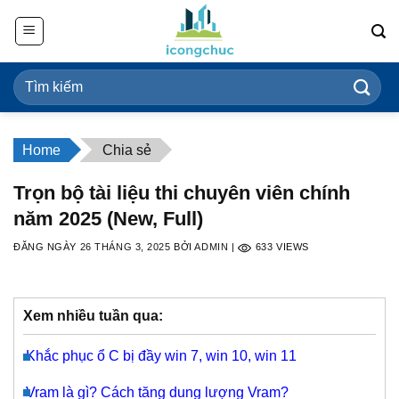
Bỏ
qua
nội
dung
Home
Chia sẻ
Trọn bộ tài liệu thi chuyên viên chính
năm 2025 (New, Full)
ĐĂNG NGÀY
26 THÁNG 3, 2025
BỞI
ADMIN
|
633
VIEWS
Xem nhiều tuần qua:
Khắc phục ổ C bị đầy win 7, win 10, win 11
Vram là gì? Cách tăng dung lượng Vram?