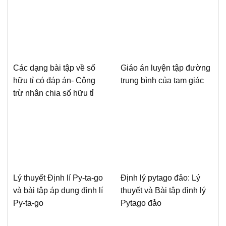
Các dạng bài tập về số
Giáo án luyện tập đường
hữu tỉ có đáp án- Cộng
trung bình của tam giác
trừ nhân chia số hữu tỉ
Lý thuyết Định lí Py-ta-go
Định lý pytago đảo: Lý
và bài tập áp dụng định lí
thuyết và Bài tập định lý
Py-ta-go
Pytago đảo