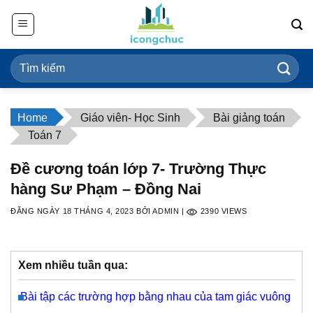
Bỏ
qua
nội
dung
Home
Giáo viên- Học Sinh
Bài giảng toán
Toán 7
Đề cương toán lớp 7- Trường Thực
hàng Sư Phạm – Đồng Nai
ĐĂNG NGÀY
18 THÁNG 4, 2023
BỞI
ADMIN
|
2390
VIEWS
Xem nhiều tuần qua:
Bài tập các trường hợp bằng nhau của tam giác vuông