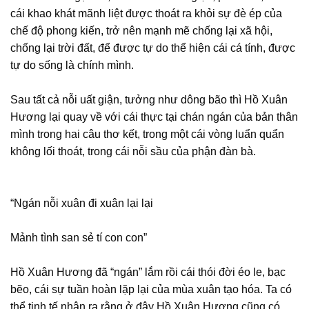
cái khao khát mãnh liệt được thoát ra khỏi sự đè ép của
chế độ phong kiến, trở nên mạnh mẽ chống lại xã hội,
chống lại trời đất, để được tự do thể hiện cái cá tính, được
tự do sống là chính mình.
Sau tất cả nỗi uất giận, tưởng như dông bão thì Hồ Xuân
Hương lại quay về với cái thực tại chán ngán của bản thân
mình trong hai câu thơ kết, trong một cái vòng luẩn quẩn
không lối thoát, trong cái nỗi sầu của phận đàn bà.
“Ngán nỗi xuân đi xuân lại lại
Mảnh tình san sẻ tí con con”
Hồ Xuân Hương đã “ngán” lắm rồi cái thói đời éo le, bạc
bẽo, cái sự tuần hoàn lặp lại của mùa xuân tạo hóa. Ta có
thể tinh tế nhận ra rằng ở đây Hồ Xuân Hương cũng có