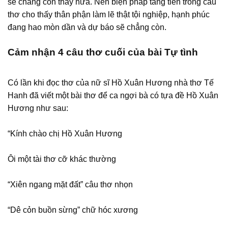
sẽ chẳng còn thấy nữa. Nên biện pháp tăng tiến trong câu
thơ cho thấy thân phận làm lẽ thật tội nghiệp, hạnh phúc
đang hao mòn dần và dự báo sẽ chẳng còn.
Cảm nhận 4 câu thơ cuối của bài Tự tình
Có lần khi đọc thơ của nữ sĩ Hồ Xuân Hương nhà thơ Tế
Hanh đã viết một bài thơ để ca ngợi bà có tựa đề Hồ Xuân
Hương như sau:
“Kính chào chị Hồ Xuân Hương
Ôi một tài thơ cỡ khác thường
“Xiên ngang mặt đất” câu thơ nhọn
“Dê cỏn buồn sừng” chữ hóc xương