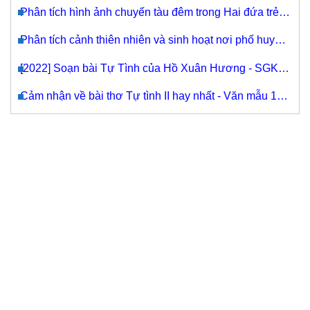
năng lực mới nhất
Phân tích hình ảnh chuyến tàu đêm trong Hai đứa trẻ -
Văn 11
Phân tích cảnh thiên nhiên và sinh hoạt nơi phố huyện
- Văn mẫu 11
[2022] Soạn bài Tự Tình của Hồ Xuân Hương - SGK
văn 11 tập 1
Cảm nhận về bài thơ Tự tình II hay nhất - Văn mẫu 11
hay