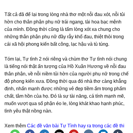
Tất cả đã để lại trong lòng nhà thơ một nỗi đau xót, nỗi tủi
hờn cho thân phận phụ nữ trái ngang, tài hoa bạc mệnh
của mình. Đồng thời cũng là tấm lòng xót xa chung cho
những thân phận phụ nữ đầy rẫy khổ đau, thiệt thòi trong
cái xã hội phong kiến bất công, lạc hậu và tù túng.
Tóm lại, Tự tình 2 nói riêng và chùm thơ Tự tình nói chung
là tiếng nói thật ấn tượng của Hồ Xuân Hương về nỗi đau
thân phận, về nỗi niềm tủi hờn của người phụ nữ trong chế
độ phong kiến xưa. Đồng thời qua đó nhà thơ càng khẳng
định, nhấn mạnh được những vẻ đẹp tiềm ẩm trong phẩm
chất, tâm hồn của họ. Đó là sự tài năng, cá tính mạnh mẽ,
muốn vượt qua số phận éo le, lòng khát khao hạnh phúc,
tình yêu thật nồng nàn.
Xem thêm
Các đề văn bài Tự Tình hay ra trong các đề thi