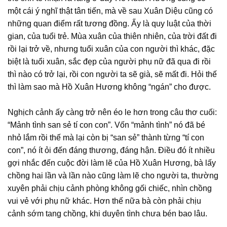
một cái ý nghĩ thật tân tiến, mà về sau Xuân Diệu cũng có
những quan điểm rất tương đồng. Ấy là quy luật của thời
gian, của tuổi trẻ. Mùa xuân của thiên nhiên, của trời đất đi
rồi lại trở về, nhưng tuổi xuân của con người thì khác, đặc
biệt là tuổi xuân, sắc đẹp của người phụ nữ đã qua đi rồi
thì nào có trở lại, rồi con người ta sẽ già, sẽ mất đi. Hỏi thế
thì làm sao mà Hồ Xuân Hương không “ngán” cho được.
Nghịch cảnh ấy càng trở nên éo le hơn trong câu thơ cuối:
“Mảnh tình san sẻ tí con con”. Vốn “mảnh tình” nó đã bé
nhỏ lắm rồi thế mà lại còn bị “san sẻ” thành từng “tí con
con”, nó ít ỏi đến đáng thương, đáng hận. Điều đó ít nhiều
gợi nhắc đến cuộc đời làm lẽ của Hồ Xuân Hương, bà lấy
chồng hai lần và lần nào cũng làm lẽ cho người ta, thường
xuyên phải chịu cảnh phòng không gối chiếc, nhìn chồng
vui vẻ với phụ nữ khác. Hơn thế nữa bà còn phải chịu
cảnh sớm tang chồng, khi duyên tình chưa bén bao lâu.