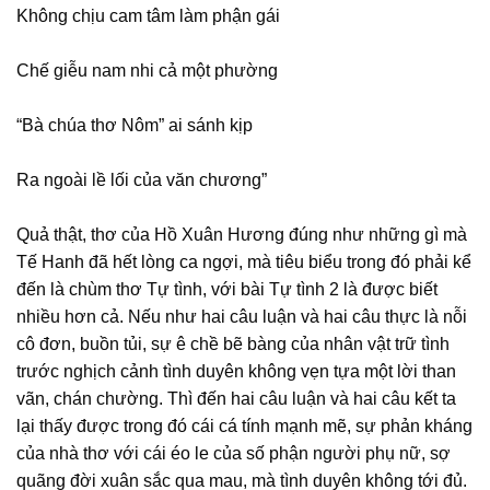
Không chịu cam tâm làm phận gái
Chế giễu nam nhi cả một phường
“Bà chúa thơ Nôm” ai sánh kịp
Ra ngoài lề lối của văn chương”
Quả thật, thơ của Hồ Xuân Hương đúng như những gì mà
Tế Hanh đã hết lòng ca ngợi, mà tiêu biểu trong đó phải kể
đến là chùm thơ Tự tình, với bài Tự tình 2 là được biết
nhiều hơn cả. Nếu như hai câu luận và hai câu thực là nỗi
cô đơn, buồn tủi, sự ê chề bẽ bàng của nhân vật trữ tình
trước nghịch cảnh tình duyên không vẹn tựa một lời than
vãn, chán chường. Thì đến hai câu luận và hai câu kết ta
lại thấy được trong đó cái cá tính mạnh mẽ, sự phản kháng
của nhà thơ với cái éo le của số phận người phụ nữ, sợ
quãng đời xuân sắc qua mau, mà tình duyên không tới đủ.