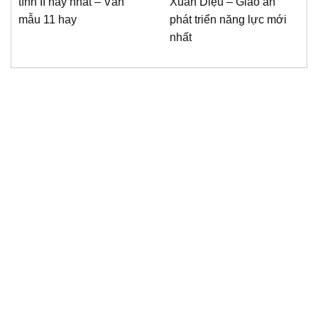
tình II hay nhất – Văn
Xuân Diệu – Giáo án
mẫu 11 hay
phát triển năng lực mới
nhất