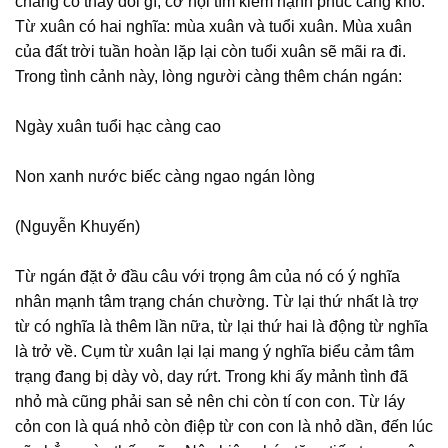
chẳng có thay đổi gì, cơ hội tìm kiếm hạnh phúc càng khó.
Từ xuân có hai nghĩa: mùa xuân và tuổi xuân. Mùa xuân
của đất trời tuần hoàn lặp lại còn tuổi xuân sẽ mãi ra đi.
Trong tình cảnh này, lòng người càng thêm chán ngán:
Ngày xuân tuổi hạc càng cao
Non xanh nước biếc càng ngao ngán lòng
(Nguyễn Khuyến)
Từ ngán đặt ở đầu câu với trọng âm của nó có ý nghĩa
nhân mạnh tâm trạng chán chường. Từ lại thứ nhất là trợ
từ có nghĩa là thêm lần nữa, từ lại thứ hai là động từ nghĩa
là trở về. Cụm từ xuân lại lại mang ý nghĩa biểu cảm tâm
trạng đang bị dày vò, day rứt. Trong khi ấy mảnh tình đã
nhỏ mà cũng phải san sẻ nên chi còn tí con con. Từ láy
cỏn con là quá nhỏ còn điệp từ con con là nhỏ dần, đến lúc