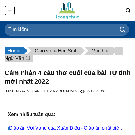
Bỏ
qua
nội
dung
Home
Giáo viên- Học Sinh
Văn học
Ngữ Văn 11
Cảm nhận 4 câu thơ cuối của bài Tự tình
mới nhất 2022
ĐĂNG NGÀY
5 THÁNG 10, 2022
BỞI
ADMIN
|
2512
VIEWS
Xem nhiều tuần qua:
Giáo án Vội Vàng của Xuân Diệu - Giáo án phát triển