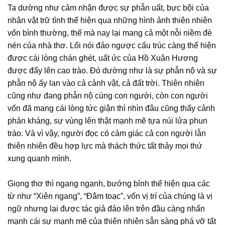
Ta dường như cảm nhận được sự phẫn uất, bực bội của
nhân vật trữ tình thể hiện qua những hình ảnh thiên nhiên
vốn bình thường, thế mà nay lại mang cả một nỗi niềm đè
nén của nhà thơ. Lối nói đảo ngược cấu trúc càng thể hiện
được cái lòng chán ghét, uất ức của Hồ Xuân Hương
được đẩy lên cao trào. Đó dường như là sự phẫn nộ và sự
phẫn nộ ấy lan vào cả cảnh vật, cả đất trời. Thiên nhiên
cũng như đang phẫn nộ cùng con người, còn con người
vốn đã mang cái lòng tức giận thì nhìn đâu cũng thấy cảnh
phản kháng, sự vùng lên thật mạnh mẽ tựa núi lửa phun
trào. Và vì vậy, người đọc có cảm giác cả con người lẫn
thiên nhiên đều hợp lực mà thách thức tất thảy mọi thứ
xung quanh mình.
Giọng thơ thì ngang ngạnh, bướng bỉnh thể hiện qua các
từ như “Xiên ngang”, “Đâm toạc”, vốn vị trí của chúng là vị
ngữ nhưng lại được tác giả đảo lên trên đầu càng nhấn
mạnh cái sự mạnh mẽ của thiên nhiên sẵn sàng phá vỡ tất