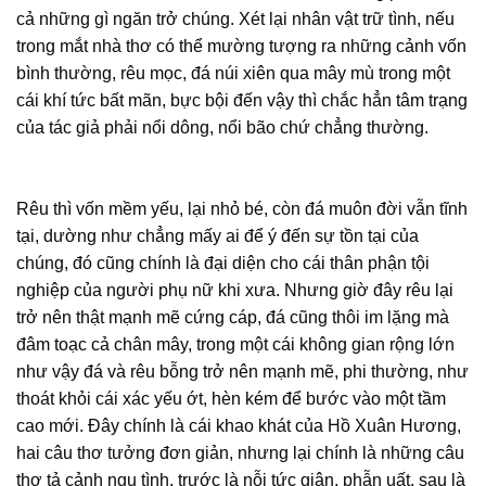
cả những gì ngăn trở chúng. Xét lại nhân vật trữ tình, nếu
trong mắt nhà thơ có thể mường tượng ra những cảnh vốn
bình thường, rêu mọc, đá núi xiên qua mây mù trong một
cái khí tức bất mãn, bực bội đến vậy thì chắc hẳn tâm trạng
của tác giả phải nổi dông, nổi bão chứ chẳng thường.
Rêu thì vốn mềm yếu, lại nhỏ bé, còn đá muôn đời vẫn tĩnh
tại, dường như chẳng mấy ai để ý đến sự tồn tại của
chúng, đó cũng chính là đại diện cho cái thân phận tội
nghiệp của người phụ nữ khi xưa. Nhưng giờ đây rêu lại
trở nên thật mạnh mẽ cứng cáp, đá cũng thôi im lặng mà
đâm toạc cả chân mây, trong một cái không gian rộng lớn
như vậy đá và rêu bỗng trở nên mạnh mẽ, phi thường, như
thoát khỏi cái xác yếu ớt, hèn kém để bước vào một tầm
cao mới. Đây chính là cái khao khát của Hồ Xuân Hương,
hai câu thơ tưởng đơn giản, nhưng lại chính là những câu
thơ tả cảnh ngụ tình, trước là nỗi tức giận, phẫn uất, sau là