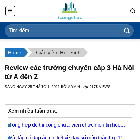
Bỏ
qua
nội
dung
Home
Giáo viên- Học Sinh
Review các trường chuyên cấp 3 Hà Nội
từ A đến Z
ĐĂNG NGÀY
25 THÁNG 1, 2021
BỞI
ADMIN
|
2175
VIEWS
Xem nhiều tuần qua:
Tổng hợp đề thi công chức, viên chức môn tin học
2021
Bài tập có đáp án chi tiết về dãy số môn toán lớp 11