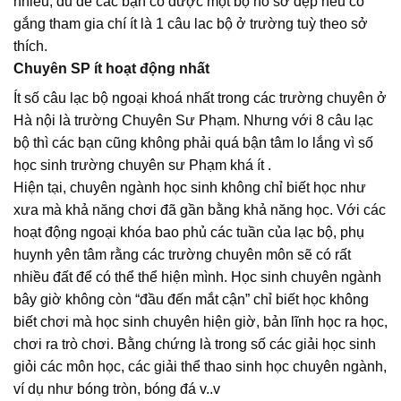
nhiều, đủ để các bạn có được một bộ hồ sơ đẹp nếu cố
gắng tham gia chí ít là 1 câu lac bộ ở trường tuỳ theo sở
thích.
Chuyên SP ít hoạt động nhất
Ít số câu lạc bộ ngoại khoá nhất trong các trường chuyên ở
Hà nội là trường Chuyên Sư Phạm. Nhưng với 8 câu lạc
bộ thì các bạn cũng không phải quá bận tâm lo lắng vì số
học sinh trường chuyên sư Phạm khá ít .
Hiện tại, chuyên ngành học sinh không chỉ biết học như
xưa mà khả năng chơi đã gần bằng khả năng học. Với các
hoạt động ngoại khóa bao phủ các tuần của lạc bộ, phụ
huynh yên tâm rằng các trường chuyên môn sẽ có rất
nhiều đất để có thể thể hiện mình. Học sinh chuyên ngành
bây giờ không còn “đầu đến mắt cận” chỉ biết học không
biết chơi mà học sinh chuyên hiện giờ, bản lĩnh học ra học,
chơi ra trò chơi. Bằng chứng là trong số các giải học sinh
giỏi các môn học, các giải thể thao sinh học chuyên ngành,
ví dụ như bóng tròn, bóng đá v..v