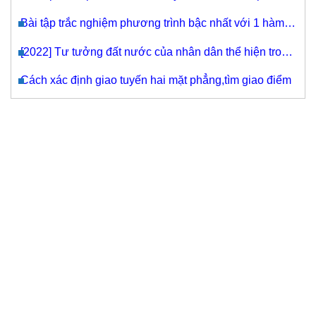
Bài tập trắc nghiệm phương trình bậc nhất với 1 hàm
lượng giác (word) có đáp án
[2022] Tư tưởng đất nước của nhân dân thể hiện trong
"Đất Nước" của Nguyễn Khoa Điềm
Cách xác định giao tuyến hai mặt phẳng,tìm giao điểm