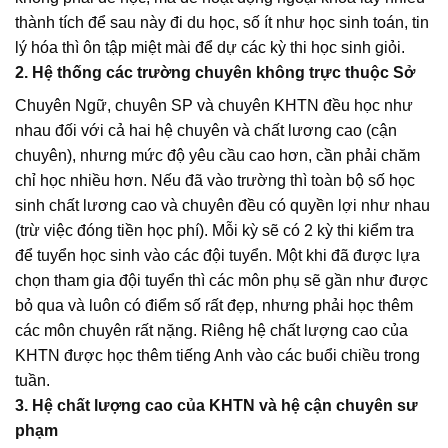
thành tích để sau này đi du học, số ít như học sinh toán, tin
lý hóa thì ôn tập miệt mài để dự các kỳ thi học sinh giỏi.
2. Hệ thống các trường chuyên không trực thuộc Sở
Chuyên Ngữ, chuyên SP và chuyên KHTN đều học như
nhau đối với cả hai hệ chuyên và chất lương cao (cận
chuyên), nhưng mức độ yêu cầu cao hơn, cần phải chăm
chỉ học nhiều hơn. Nếu đã vào trường thì toàn bộ số học
sinh chất lương cao và chuyên đều có quyền lợi như nhau
(trừ việc đóng tiền học phí). Mỗi kỳ sẽ có 2 kỳ thi kiểm tra
để tuyển học sinh vào các đội tuyển. Một khi đã được lựa
chọn tham gia đội tuyển thì các môn phụ sẽ gần như được
bỏ qua và luôn có điểm số rất đẹp, nhưng phải học thêm
các môn chuyên rất nặng. Riêng hệ chất lượng cao của
KHTN được học thêm tiếng Anh vào các buổi chiều trong
tuần.
3. Hệ chất lượng cao của KHTN và hệ cận chuyên sư
phạm