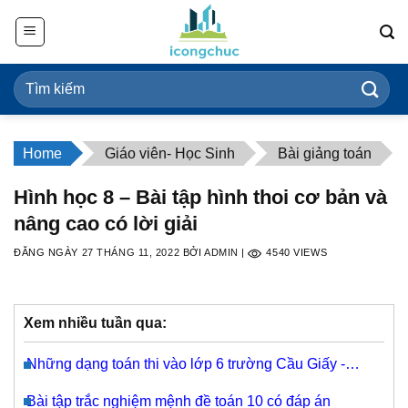
Bỏ
qua
nội
dung
Home
Giáo viên- Học Sinh
Bài giảng toán
Hình học 8 – Bài tập hình thoi cơ bản và
nâng cao có lời giải
ĐĂNG NGÀY
27 THÁNG 11, 2022
BỞI
ADMIN
|
4540
VIEWS
Xem nhiều tuần qua:
Những dạng toán thi vào lớp 6 trường Cầu Giấy -
Nguyễn Tất Thành
Bài tập trắc nghiệm mệnh đề toán 10 có đáp án